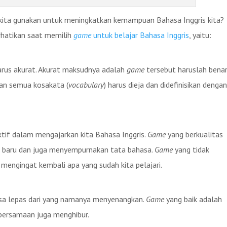
kita gunakan untuk meningkatkan kemampuan Bahasa Inggris kita?
erhatikan saat memilih
game
untuk belajar Bahasa Inggris
, yaitu:
arus akurat. Akurat maksudnya adalah
game
tersebut haruslah bena
dan semua kosakata (
vocabulary
) harus dieja dan didefinisikan denga
ktif dalam mengajarkan kita Bahasa Inggris.
Game
yang berkualitas
 baru dan juga menyempurnakan tata bahasa.
Game
yang tidak
engingat kembali apa yang sudah kita pelajari.
sa lepas dari yang namanya menyenangkan.
Game
yang baik adalah
 bersamaan juga menghibur.