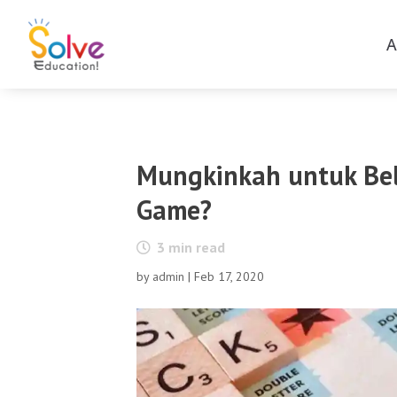
A
Mungkinkah untuk Bel
Game?
3
min read
by
admin
|
Feb 17, 2020