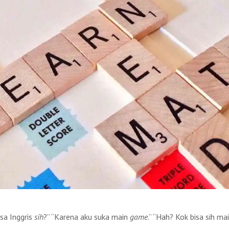
sa Inggris
sih
?” “Karena aku suka main
game
.” “Hah? Kok bisa sih ma