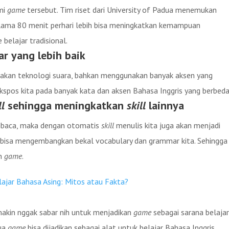
mi
game
tersebut. Tim riset dari University of Padua menemukan
ama 80 menit perhari lebih bisa meningkatkan kemampuan
elajar tradisional.
r yang lebih baik
kan teknologi suara, bahkan menggunakan banyak aksen yang
spos kita pada banyak kata dan aksen Bahasa Inggris yang berbeda
ll
sehingga meningkatkan
skill
lainnya
aca, maka dengan otomatis
skill
menulis kita juga akan menjadi
ga bisa mengembangkan bekal vocabulary dan grammar kita. Sehingga
an
game
.
ajar Bahasa Asing: Mitos atau Fakta?
 makin nggak sabar nih untuk menjadikan
game
sebagai sarana belaja
ua
game
bisa dijadikan sebagai alat untuk belajar Bahasa Inggris.