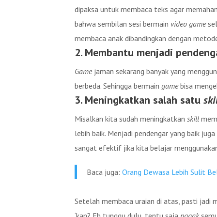
dipaksa untuk membaca teks agar memaha
bahwa sembilan sesi bermain
video game
sel
membaca anak dibandingkan dengan metode b
2. Membantu menjadi pendenga
G
ame
jaman sekarang banyak yang mengguna
berbeda. Sehingga bermain
game
bisa mengek
3. Meningkatkan salah satu
ski
Misalkan kita sudah meningkatkan
skill
memb
lebih baik. Menjadi pendengar yang baik ju
sangat efektif jika kita belajar menggunak
Baca juga:
Orang Dewasa Lebih Sulit Bel
Setelah membaca uraian di atas, pasti jadi
‘kan? Eh tunggu dulu, tentu saja
nggak
sem