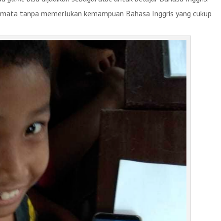
semata tanpa memerlukan kemampuan Bahasa Inggris yang cukup