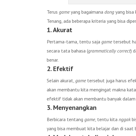
Terus
game
yang bagaimana
dong
yang bisa 
Tenang, ada beberapa kriteria yang bisa dip
1.
Akurat
Pertama-tama, tentu saja
game
tersebut h
secara tata bahasa (
grammatically correct
) 
benar.
2. Efektif
Selain akurat,
game
tersebut juga harus efe
akan membantu kita mengingat makna kata
efektif tidak akan membantu banyak dalam m
3.
Menyenangkan
Berbicara tentang
game
, tentu kita
nggak
bi
yang bisa membuat kita belajar dan di saat